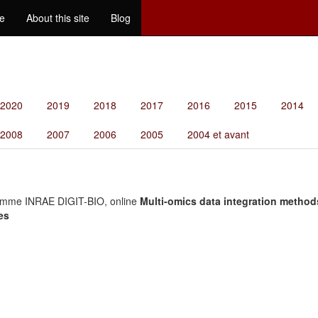
e
About this site
Blog
2020
2019
2018
2017
2016
2015
2014
2008
2007
2006
2005
2004 et avant
amme INRAE DIGIT-BIO, online
Multi-omics data integration method
es