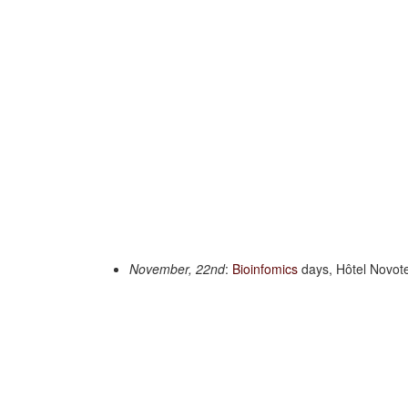
November, 22nd
:
Bioinfomics
days, Hôtel Novot