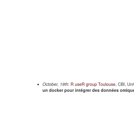
October, 19th
:
R useR group Toulouse
, CBI, Un
un docker pour intégrer des données omiq